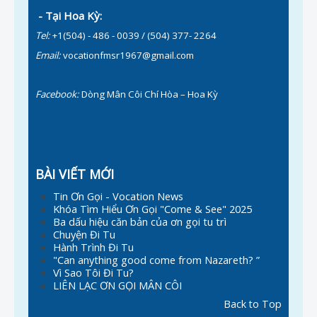
- Tại Hoa Kỳ:
Tel:
+1(504) - 486 - 0039 / (504) 377- 2264
Email:
vocationfmsr1967@gmail.com
Facebook:
Dòng Mân Côi Chí Hòa – Hoa Kỳ
BÀI VIẾT MỚI
Tin Ơn Gọi - Vocation News
Khóa Tìm Hiểu Ơn Gọi "Come & See" 2025
Ba dấu hiệu căn bản của ơn gọi tu trì
Chuyện Đi Tu
Hành Trình Đi Tu
"Can anything good come from Nazareth? ”
Vì Sao Tôi Đi Tu?
LIÊN LẠC ƠN GỌI MÂN CÔI
Back to Top