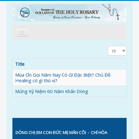
Trang Nhà
Display #
Giới Thiệu
Title
Tông Đồ
Mùa Ơn Gọi Năm Nay Có Gì Đặc Biệt? Chủ Đề
Healing có gì thú vị?
Kinh Mân Côi
Mừng Kỷ Niệm 60 Năm Khấn Dòng
Ơn Gọi
Góc Vườn Mân Côi
Thông Tin
Nối Kết
DÒNG CHỊ EM CON ĐỨC MẸ MÂN CÔI
- CHÍ HÒA