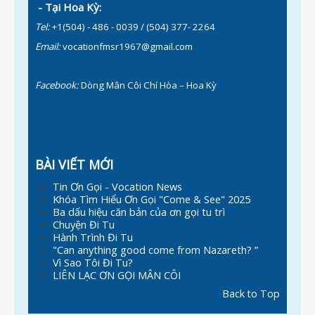
- Tại Hoa Kỳ:
Tel:
+1(504) - 486 - 0039 / (504) 377- 2264
Email:
vocationfmsr1967@gmail.com
Facebook:
Dòng Mân Côi Chí Hòa – Hoa Kỳ
BÀI VIẾT MỚI
Tin Ơn Gọi - Vocation News
Khóa Tìm Hiểu Ơn Gọi "Come & See" 2025
Ba dấu hiệu căn bản của ơn gọi tu trì
Chuyện Đi Tu
Hành Trình Đi Tu
"Can anything good come from Nazareth? ”
Vì Sao Tôi Đi Tu?
LIÊN LẠC ƠN GỌI MÂN CÔI
Back to Top