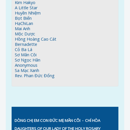
Kim Hakyo
A Little Star
Huyền Nhiệm
Bọt Biển
HạChiLan
Mai Anh
Mộc Dược
Hồng Hoàng Cao Cát
Bernadette
Cỏ Ba Lá
Sơ Mân Côi
Sơ Ngọc Hân
Anonymous
Sa Mạc Xanh
Rev. Phan Đức Đổng
DÒNG CHỊ EM CON ĐỨC MẸ MÂN CÔI
- CHÍ HÒA
DAUGHTERS OF OUR LADY OF THE HOLY ROSARY