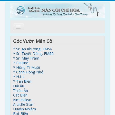
Trang Nhà
Góc Vườn Mân Côi
Giới Thiệu
* Sr. An Khương, FMSR
* Sr. Tuyết Dâng, FMSR
Tông Đồ
* Sr. Mây Trầm
* Pauline
* Hồng Tỉ Muội
Kinh Mân Côi
* Cánh Hồng Nhỏ
* H.L.L
Ơn Gọi
* Tan Biến
Hải Âu
Góc Vườn Mân Côi
Thiên Ân
Cát Biển
Thông Tin
Kim Hakyo
A Little Star
Nối Kết
Huyền Nhiệm
Bọt Biển